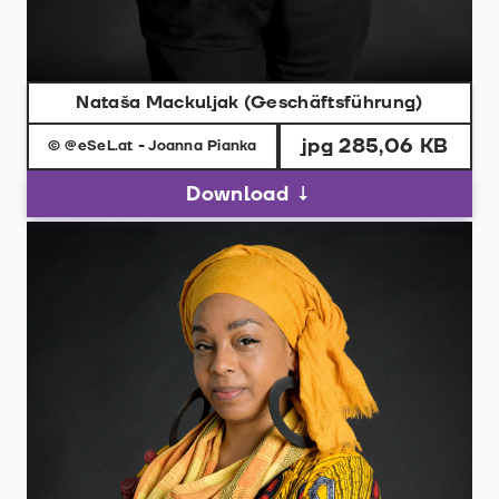
Nataša Mackuljak (Geschäftsführung)
jpg 285,06 KB
© @eSeL.at - Joanna Pianka
Download