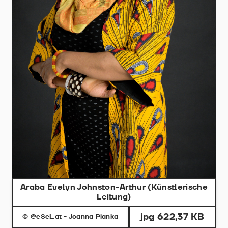
Araba Evelyn Johnston-Arthur (Künstlerische
Leitung)
jpg 622,37 KB
© @eSeL.at - Joanna Pianka