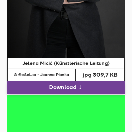
Jelena Micić (Künstlerische Leitung)
jpg 309,7 KB
© @eSeL.at - Joanna Pianka
Download