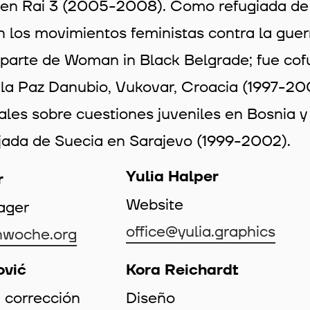
en Rai 3 (2005-2008). Como refugiada de 
n los movimientos feministas contra la guer
parte de Woman in Black Belgrade; fue cof
 la Paz Danubio, Vukovar, Croacia (1997-20
ales sobre cuestiones juveniles en Bosnia 
jada de Suecia en Sarajevo (1999-2002).
Yulia Halper
r
Website
ager
office@yulia.graphics
nwoche.org
ović
Kora Reichardt
 corrección
Diseño