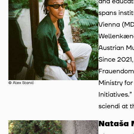
and educati
spans insti
Vienna (MDW
Wellenkæng
Austrian M
Since 2021,
Frauendomä
Ministry fo
© Alex Stanić
Initiatives
sciendi at t
Nataša 