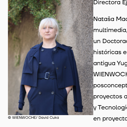
Directora E
Nataša Mack
multimedia,
un Doctorad
históricas 
antigua Yug
WIENWOCHE.
posconceptu
proyectos a
y Tecnologí
en proyect
© WIENWOCHE/ David Cuka