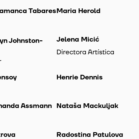
lamanca Tabares
Maria Herold
Jelena Micić
yn Johnston-
Directora Artística
r
ensoy
Henrie Dennis
Ananda Assmann
Nataša Mackuljak
trova
Radostina Patulova