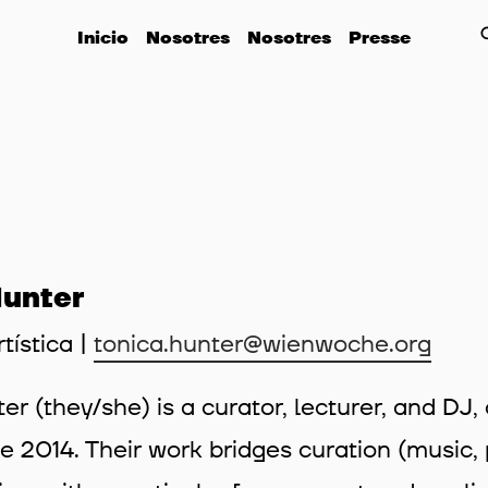
Inicio
Nosotres
Nosotres
Presse
Hunter
tística |
tonica.hunter@wienwoche.org
er (they/she) is a curator, lecturer, and DJ
e 2014. Their work bridges curation (music,