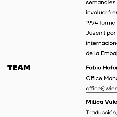
semanales 
involucró e
1994 forma 
Juvenil por
internacion
de la Emba
TEAM
Fabio Hofe
Office Man
office@wie
Milica Vuk
Traducción,