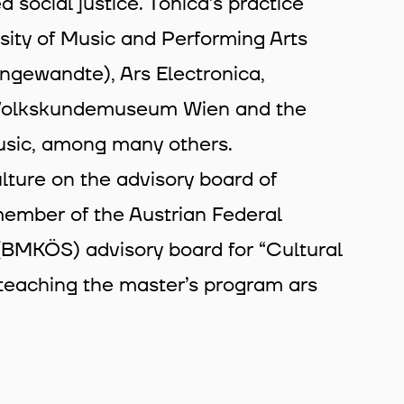
 social justice. Tonica’s practice
rsity of Music and Performing Arts
ngewandte), Ars Electronica,
Volkskundemuseum Wien and the
usic, among many others.
lture on the advisory board of
mber of the Austrian Federal
s (BMKÖS) advisory board for “Cultural
 teaching the master’s program ars