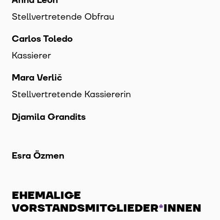
Anna Leon
Stellvertretende Obfrau
Carlos Toledo
Kassierer
Mara Verlič
Stellvertretende Kassiererin
Djamila Grandits
Esra Özmen
EHEMALIGE
VORSTANDSMITGLIEDER
*
INNEN
IN