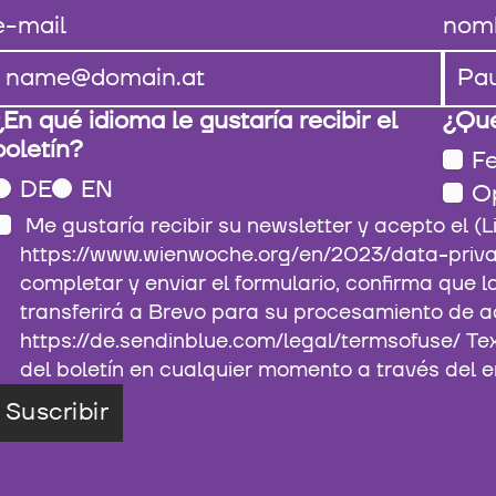
e-mail
nom
¿En qué idioma le gustaría recibir el
¿Qué
boletín?
Fe
DE
EN
O
Me gustaría recibir su newsletter y acepto el (Link:
https://www.wienwoche.org/en/2023/data-privacy
completar y enviar el formulario, confirma que 
transferirá a Brevo para su procesamiento de a
https://de.sendinblue.com/legal/termsofuse/ Te
del boletín en cualquier momento a través del e
Suscribir