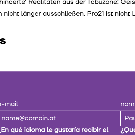
hinderte‘ Realitäten aus der Tabuzone: Geis
 nicht länger ausschließen. Pro21 ist nicht
S
e-mail
nom
¿En qué idioma le gustaría recibir el
¿Qué