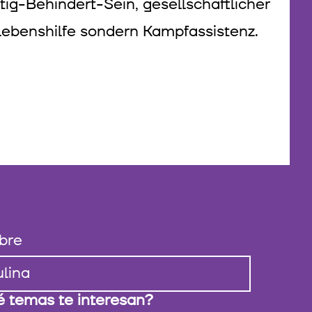
tig-Behindert-Sein, gesellschaftlicher
 Lebenshilfe sondern Kampfassistenz.
bre
 temas te interesan?