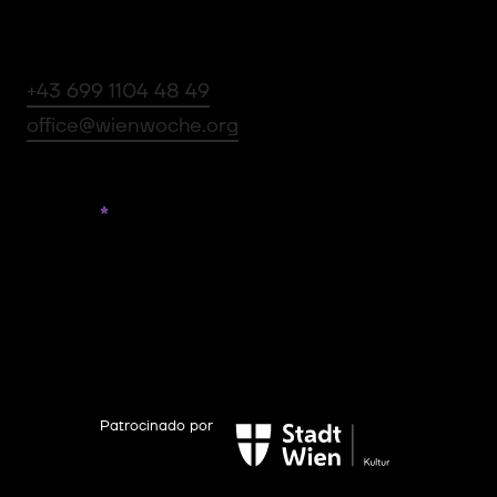
Verein zur Förderung der Stadtbenutzung
Herbststraße 101/12/1a , 1160 Wien
+43 699 1104 48 49
office@wienwoche.org
Links
Contacto
Partner
*
innen
Innen
Presse
Facebook
Instagram
Youtube
Flickr
Código de conducta
Protección de Datos
Impressum
Patrocinado por