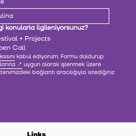
e
i konularla ilgileniyorsunuz?
stival + Projects
pen Call
ikasını
kabul ediyorum. Formu doldurup
larına
uygun olarak işlenmek üzere
enimizdeki bağlantı aracılığıyla istediğiniz
Links