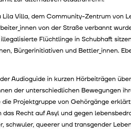
sa Lila Villa, dem Community-Zentrum von 
rbeiter_innen von der Straße verbannt wur
llegalisierte Flüchtlinge in Schubhaft sitz
nen, Bürgerinitiativen und Bettler_innen. E
t der Audioguide in kurzen Hörbeiträgen übe
innen der unterschiedlichen Bewegungen ihr
e die Projektgruppe von Gehörgänge erklärt
m das Recht auf Asyl und gegen lebensbed
er, schwuler, queerer und transgender Lebe