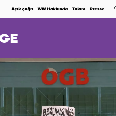
Açık çağrı
WW Hakkında
Takım
Presse
GE