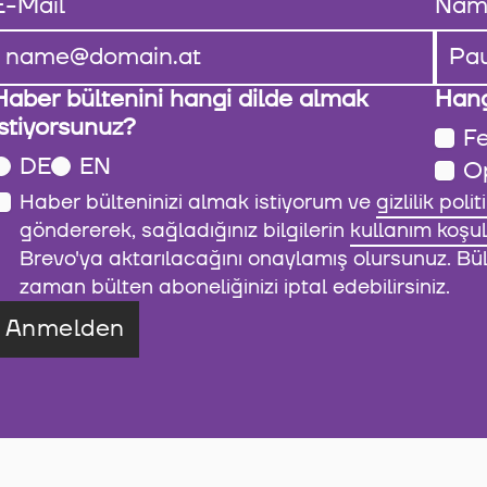
E-Mail
Nam
Haber bültenini hangi dilde almak
Hang
istiyorsunuz?
Fe
DE
EN
O
Haber bülteninizi almak istiyorum ve
gizlilik polit
göndererek, sağladığınız bilgilerin
kullanım koşul
Brevo'ya aktarılacağını onaylamış olursunuz. Bült
zaman bülten aboneliğinizi iptal edebilirsiniz.
Anmelden