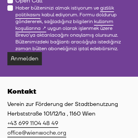
Open Call
Haber bülteninizi almak istiyorum ve
gizlilik
politikasını
kabul ediyorum. Formu doldurup
göndererek, sağladığınız bilgilerin
kullanım
koşullarına
uygun olarak işlenmek üzere
Brevo'ya aktarılacağını onaylamış olursunuz.
Bültenimizdeki bağlantı aracılığıyla istediğiniz
zaman bülten aboneliğinizi iptal edebilirsiniz.
Anmelden
Kontakt
Verein zur Förderung der Stadtbenutzung
Herbststraße 101/12/1a , 1160 Wien
+43 699 1104 48 49
office@wienwoche.org