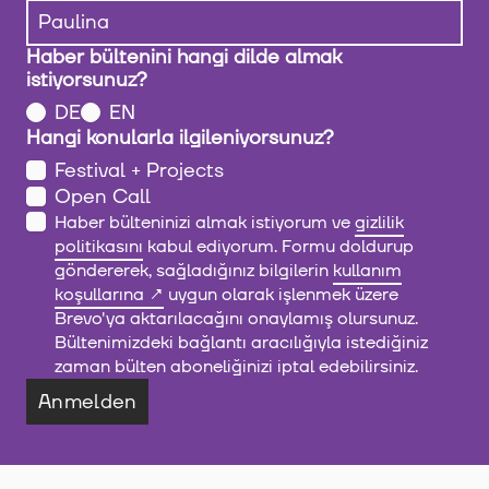
Haber bültenini hangi dilde almak
istiyorsunuz?
DE
EN
Hangi konularla ilgileniyorsunuz?
Festival + Projects
Open Call
Haber bülteninizi almak istiyorum ve
gizlilik
politikasını
kabul ediyorum. Formu doldurup
göndererek, sağladığınız bilgilerin
kullanım
koşullarına
uygun olarak işlenmek üzere
Brevo'ya aktarılacağını onaylamış olursunuz.
Bültenimizdeki bağlantı aracılığıyla istediğiniz
zaman bülten aboneliğinizi iptal edebilirsiniz.
Anmelden