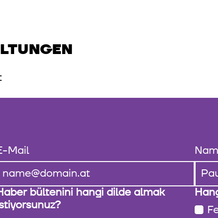
ALTUNGEN
t
E-Mail
Nam
Haber bültenini hangi dilde almak
Hang
istiyorsunuz?
Fe