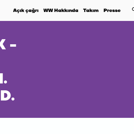
Açık çağrı
WW Hakkında
Takım
Presse
 -
.
D.