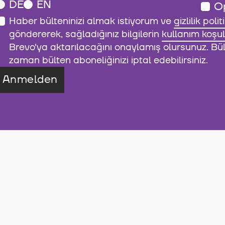
DE
EN
O
Haber bülteninizi almak istiyorum ve
gizlilik polit
göndererek, sağladığınız bilgilerin
kullanım koşul
Brevo'ya aktarılacağını onaylamış olursunuz. Bült
zaman bülten aboneliğinizi iptal edebilirsiniz.
Anmelden