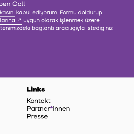
pen Call
ikasını
kabul ediyorum. Formu doldurup
larına
uygun olarak işlenmek üzere
enimizdeki bağlantı aracılığıyla istediğiniz
Links
Kontakt
Partner
*
innen
Innen
Presse