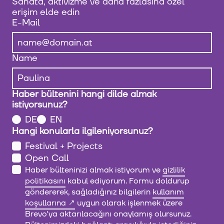
Sanata, aktivizme ve daha fazlasına özel
erişim elde edin
E-Mail
Name
Haber bültenini hangi dilde almak
istiyorsunuz?
DE
EN
Hangi konularla ilgileniyorsunuz?
Festival + Projects
Open Call
Haber bülteninizi almak istiyorum ve
gizlilik
politikasını
kabul ediyorum. Formu doldurup
göndererek, sağladığınız bilgilerin
kullanım
koşullarına
uygun olarak işlenmek üzere
Brevo'ya aktarılacağını onaylamış olursunuz.