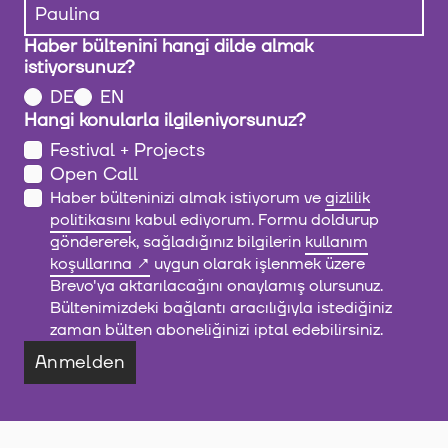
Haber bültenini hangi dilde almak
istiyorsunuz?
DE
EN
Hangi konularla ilgileniyorsunuz?
Festival + Projects
Open Call
Haber bülteninizi almak istiyorum ve
gizlilik
politikasını
kabul ediyorum. Formu doldurup
göndererek, sağladığınız bilgilerin
kullanım
koşullarına
uygun olarak işlenmek üzere
Brevo'ya aktarılacağını onaylamış olursunuz.
Bültenimizdeki bağlantı aracılığıyla istediğiniz
zaman bülten aboneliğinizi iptal edebilirsiniz.
Anmelden