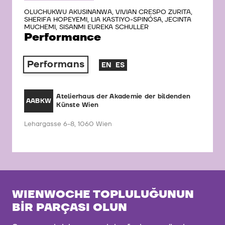
OLUCHUKWU AKUSINANWA, VIVIAN CRESPO ZURITA,
SHERIFA HOPEYEMI, LIA KASTIYO-SPINÓSA, JECINTA
MUCHEMI, SISANMI EUREKA SCHULLER
Performance
Performans
EN
ES
Atelierhaus der Akademie der bildenden
AABKW
Künste Wien
Lehargasse 6-8, 1060 Wien
WIENWOCHE TOPLULUĞUNUN
BIR PARÇASI OLUN