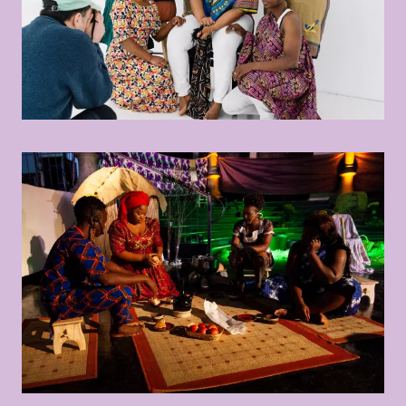
© Mercan Sümbültepe