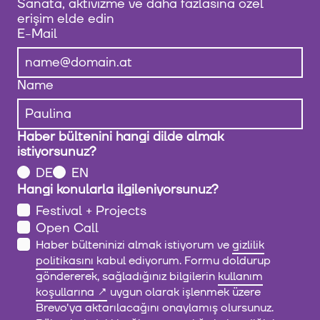
Sanata, aktivizme ve daha fazlasına özel
erişim elde edin
E-Mail
Name
Haber bültenini hangi dilde almak
istiyorsunuz?
DE
EN
Hangi konularla ilgileniyorsunuz?
Festival + Projects
Open Call
Haber bülteninizi almak istiyorum ve
gizlilik
politikasını
kabul ediyorum. Formu doldurup
göndererek, sağladığınız bilgilerin
kullanım
koşullarına
uygun olarak işlenmek üzere
Brevo'ya aktarılacağını onaylamış olursunuz.