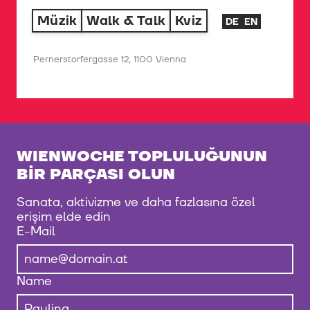
Müzik
Walk & Talk
Kviz
DE
EN
Pernerstorfergasse 12, 1100 Vienna
WIENWOCHE TOPLULUĞUNUN
BIR PARÇASI OLUN
Sanata, aktivizme ve daha fazlasına özel
erişim elde edin
E-Mail
Name