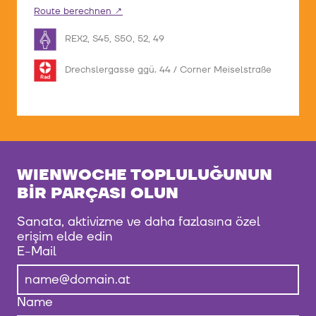
Route berechnen
REX2, S45, S50, 52, 49
Drechslergasse ggü. 44 / Corner Meiselstraße
WIENWOCHE TOPLULUĞUNUN
BIR PARÇASI OLUN
Sanata, aktivizme ve daha fazlasına özel
erişim elde edin
E-Mail
Name