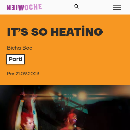
IT’S SO HEATING
Bicha Boo
Parti
Per 21.09.2023