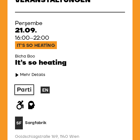
VERANSTALTUNGEN
Perşembe
21.09.
16:00–22:00
IT’S SO HEATING
Bicha Boo
It’s so heating
Mehr Details
Parti
EN
Sargfabrik
SF
Goldschlagstraße 169, 1140 Wien