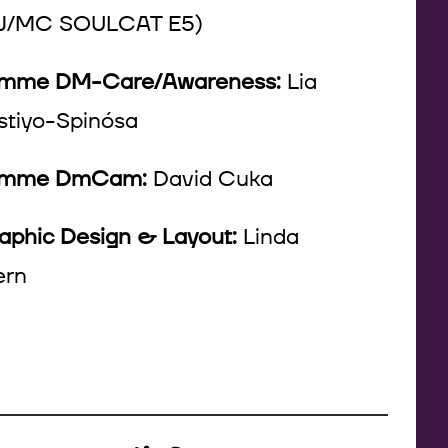
J/MC SOULCAT E5)
mme DM-Care/Awareness:
Lia
stiyo-Spinósa
emme
DmCam:
David Cuka
aphic Design & Layout:
Linda
ern