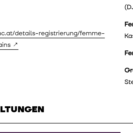
(D
Fe
.at/details-registrierung/femme-
Ka
ains
F
Gr
St
ALTUNGEN