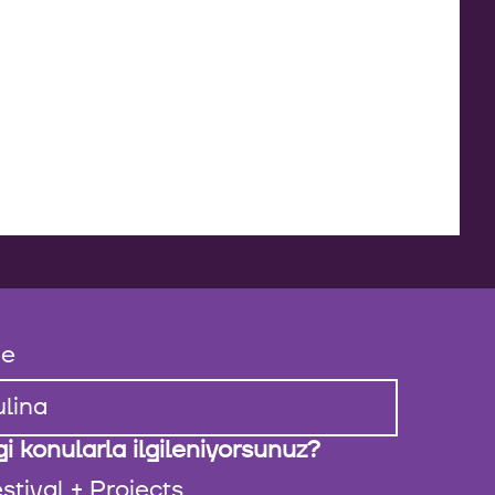
e
i konularla ilgileniyorsunuz?
stival + Projects