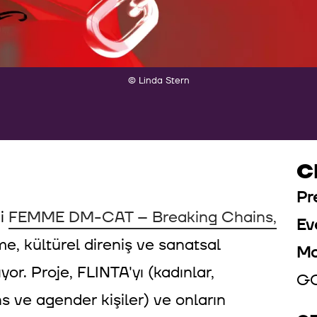
© Linda Stern
C
Pr
mi
FEMME DM-CAT – Breaking Chains,
Ev
me, kültürel direniş ve sanatsal
Mo
yor. Proje, FLINTA'yı (kadınlar,
GO
ns ve agender kişiler) ve onların