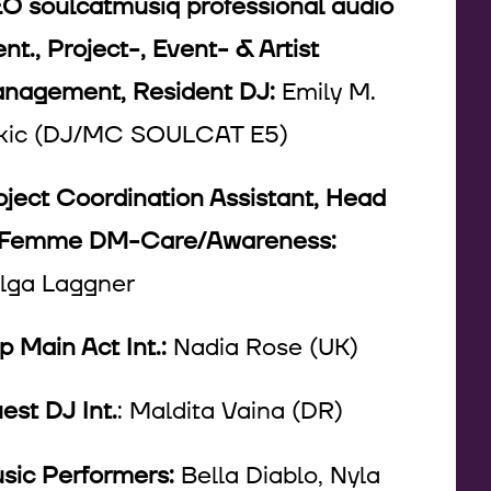
O soulcatmusiq professional audio
nt., Project-, Event- & Artist
nagement, Resident DJ:
Emily M.
kic (DJ/MC SOULCAT E5)
oject Coordination Assistant, Head
 Femme DM-Care/Awareness:
lga Laggner
p Main Act Int.:
Nadia Rose (UK)
est DJ Int.
: Maldita Vaina (DR)
sic Performers:
Bella Diablo, Nyla