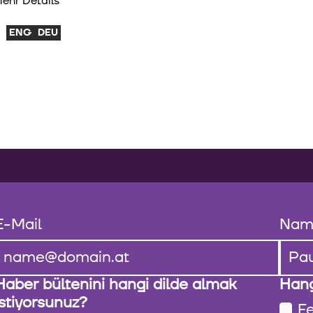
ehr Details
ENG
DEU
E-Mail
Nam
Haber bültenini hangi dilde almak
Hang
istiyorsunuz?
Fe