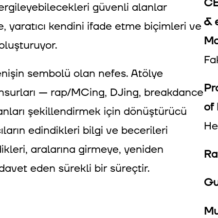
CE
sergileyebilecekleri güvenli alanlar
& e
, yaratıcı kendini ifade etme biçimleri ve
Ma
 oluşturuyor.
Fa
nişin sembolü olan nefes. Atölye
Pr
nsurları — rap/MCing, DJing, breakdance
of
alanları şekillendirmek için dönüştürücü
He
ıların edindikleri bilgi ve becerileri
dikleri, aralarına girmeye, yeniden
Ra
vet eden sürekli bir süreçtir.
Gu
Mu