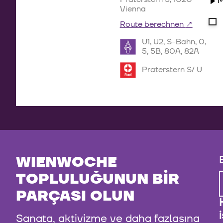
M
Vienna
Route berechnen
U1, U2, S-Bahn, 0,
5, 5B, 80A, 82A
Praterstern S/ U
WIENWOCHE
TOPLULUĞUNUN BIR
PARÇASI OLUN
Sanata, aktivizme ve daha fazlasına