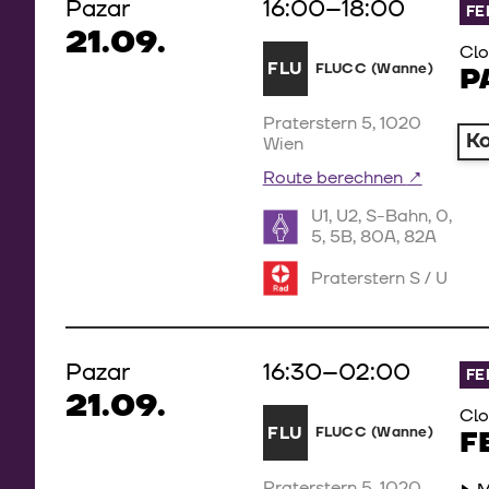
Pazar
16:00–18:00
FE
21.09.
Cl
FLU
FLUCC (Wanne)
P
Praterstern 5, 1020
K
Wien
Route berechnen
U1, U2, S-Bahn, 0,
5, 5B, 80A, 82A
Praterstern S / U
Pazar
16:30–02:00
FE
21.09.
Cl
FLU
FLUCC (Wanne)
F
Praterstern 5, 1020