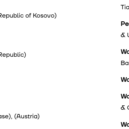
Ti
Republic of Kosovo)
Pe
& 
Wo
Republic)
Ba
Wo
Wo
& 
se), (Austria)
Wo