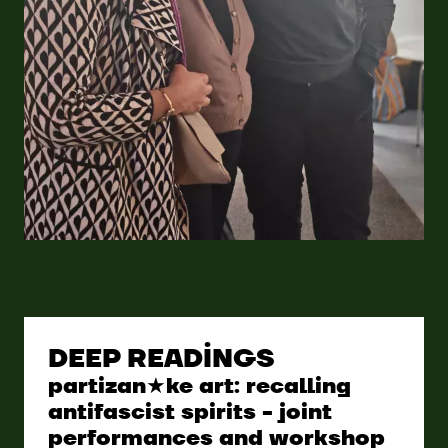
©
DEEP READINGS
partizan★ke art: recalling
antifascist spirits - joint
performances and workshop