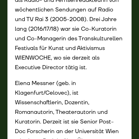
als Radio- und Fernsehredakteurin von
wöchentlichen Sendungen auf Radio
und TV Rai 3 (2005-2008). Drei Jahre
lang (2016/17/18) war sie Co-Kuratorin
und Co-Managerin des Transkulturellen
Festivals für Kunst und Aktivismus
WIENWOCHE, wo sie derzeit als
Executive Director tätig ist.
Elena Messner (geb. in
Klagenfurt/Celovec), ist
Wissenschaftlerin, Dozentin,
Romanautorin, Theaterautorin und
Kuratorin. Derzeit ist sie Senior Post-
©
Doc Forscherin an der Universität Wien