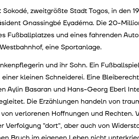
.: Sokodé, zweitgrößte Stadt Togos, in de
äsident Gnassingbé Eyadéma. Die 20-Millio
es Fußballplatzes und eines fahrenden Aut
 Westbahnhof, eine Sportanlage.
nkenpflegerin und ihr Sohn. Ein Fußballspie
 einer kleinen Schneiderei. Eine Bleiberecht
ben Aylin Basaran und Hans-Georg Eberl Int
 begleitet. Die Erzählungen handeln von tr
 von verlorenen Hoffnungen und Rechten. 
r Verfolgung "dort", aber auch von Widerst
en Bruch im eigenen Leben nicht unterkrieg