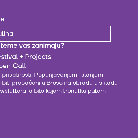
e
 teme vas zanimaju?
stival + Projects
pen Call
u privatnosti
. Popunjavanjem i slanjem
e biti prebačeni u Brevo na obradu u skladu
newslettera-a bilo kojem trenutku putem