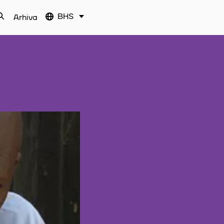
BHS
Arhiva