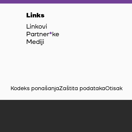
Links
Linkovi
Partner
*
ke
Mediji
Kodeks ponašanja
Zaštita podataka
Otisak