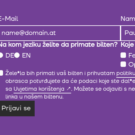
E-Mail
Nam
Na kom jeziku želite da primate bilten?
Koje
DE
EN
Fe
O
Žele
*
la bih primati vaš bilten i prihvatam
politik
obrasca potvrđujete da će podaci koje ste dal
*
sa
Uvjetima korištenja
. Možete se odjaviti s 
linka u našem biltenu.
Prijavi se