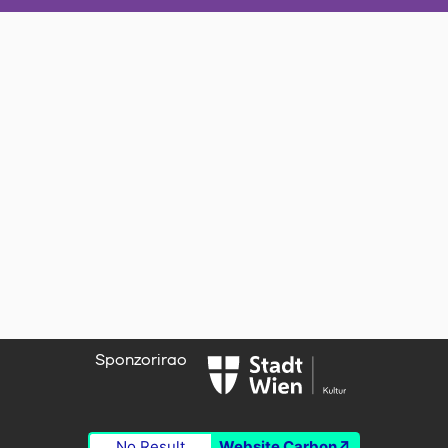
Sponzorirao
No Result
Website Carbon