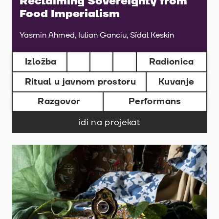
Reclaiming Sovereignty from
Food Imperialism
Yasmin Ahmed, Iulian Ganciu, Sîdal Keskin
Izložba
Radionica
Ritual u javnom prostoru
Kuvanje
Razgovor
Performans
idi na projekat