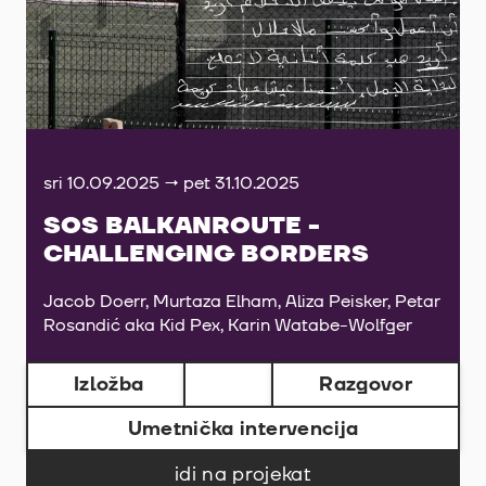
sri 10.09.2025 → pet 31.10.2025
SOS BALKANROUTE -
CHALLENGING BORDERS
Jacob Doerr, Murtaza Elham, Aliza Peisker, Petar
Rosandić aka Kid Pex, Karin Watabe-Wolfger
Izložba
Razgovor
Umetnička intervencija
idi na projekat