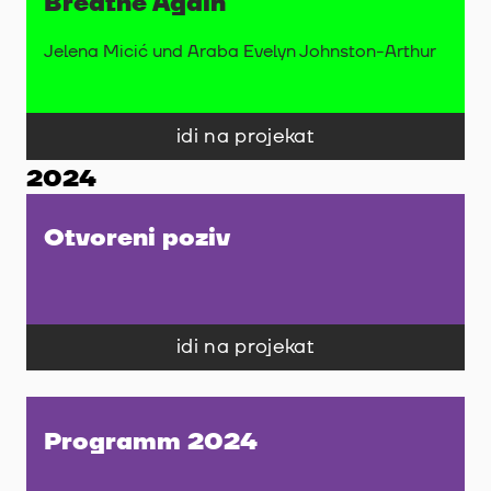
Breathe Again
Jelena Micić und Araba Evelyn Johnston-Arthur
idi na projekat
2024
Otvoreni poziv
idi na projekat
Programm 2024