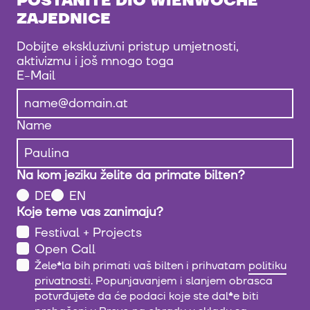
POSTANITE DIO WIENWOCHE
ZAJEDNICE
Dobijte ekskluzivni pristup umjetnosti,
aktivizmu i još mnogo toga
E-Mail
Name
Na kom jeziku želite da primate bilten?
DE
EN
Koje teme vas zanimaju?
Festival + Projects
Open Call
Žele
*
la bih primati vaš bilten i prihvatam
politiku
privatnosti
. Popunjavanjem i slanjem obrasca
potvrđujete da će podaci koje ste dal
*
e biti