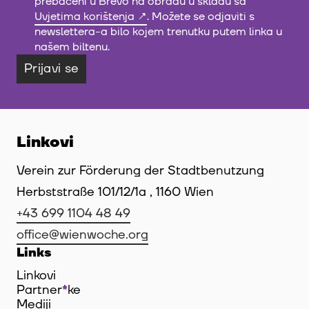
prebačeni u Brevo na obradu u skladu sa
Uvjetima korištenja
. Možete se odjaviti s
newslettera-a bilo kojem trenutku putem linka u
našem biltenu.
Prijavi se
Linkovi
Verein zur Förderung der Stadtbenutzung
Herbststraße 101/12/1a , 1160 Wien
+43 699 1104 48 49
office@wienwoche.org
Links
Linkovi
Partner
*
ke
Mediji