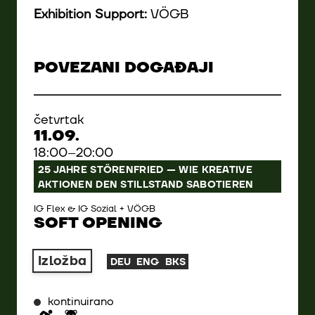
Exhibition Support:
VÖGB
POVEZANI DOGAĐAJI
četvrtak
11.09.
18:00–20:00
25 JAHRE STÖRENFRIED — WIE KREATIVE
AKTIONEN DEN STILLSTAND SABOTIEREN
IG Flex & IG Sozial + VÖGB
SOFT OPENING
Izložba
DEU
ENG
BKS
kontinuirano