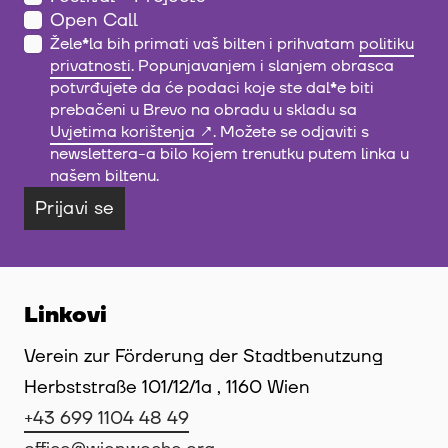
Open Call
Žele
*
la bih primati vaš bilten i prihvatam
politiku
privatnosti
. Popunjavanjem i slanjem obrasca
potvrđujete da će podaci koje ste dal
*
e biti
prebačeni u Brevo na obradu u skladu sa
Uvjetima korištenja
. Možete se odjaviti s
newslettera-a bilo kojem trenutku putem linka u
našem biltenu.
Prijavi se
Linkovi
Verein zur Förderung der Stadtbenutzung
Herbststraße 101/12/1a , 1160 Wien
+43 699 1104 48 49