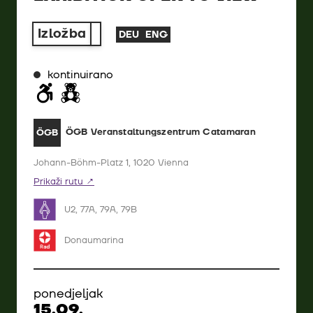
Izložba
DEU
ENG
kontinuirano
ÖGB Veranstaltungszentrum Catamaran
ÖGB
Johann-Böhm-Platz 1, 1020 Vienna
Prikaži rutu
U2, 77A, 79A, 79B
Donaumarina
ponedjeljak
15.09.