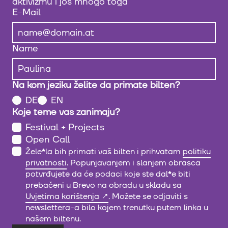
aktivizmu i još mnogo toga
E-Mail
Name
Na kom jeziku želite da primate bilten?
DE
EN
Koje teme vas zanimaju?
Festival + Projects
Open Call
Žele
*
la bih primati vaš bilten i prihvatam
politiku
privatnosti
. Popunjavanjem i slanjem obrasca
potvrđujete da će podaci koje ste dal
*
e biti
prebačeni u Brevo na obradu u skladu sa
Uvjetima korištenja
. Možete se odjaviti s
newslettera-a bilo kojem trenutku putem linka u
našem biltenu.