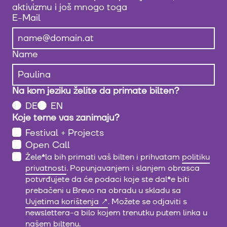
aktivizmu i još mnogo toga
E-Mail
Name
Na kom jeziku želite da primate bilten?
DE
EN
Koje teme vas zanimaju?
Festival + Projects
Open Call
Žele
*
la bih primati vaš bilten i prihvatam
politiku
privatnosti
. Popunjavanjem i slanjem obrasca
potvrđujete da će podaci koje ste dal
*
e biti
prebačeni u Brevo na obradu u skladu sa
Uvjetima korištenja
. Možete se odjaviti s
newslettera-a bilo kojem trenutku putem linka u
našem biltenu.