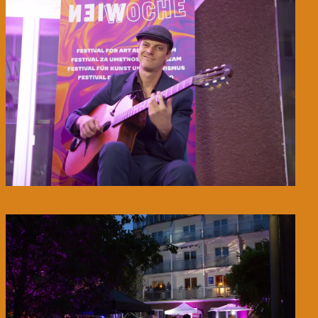
© WIENWOCHE/Olesya Kleymenova