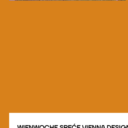
© WIENWOCHE/Olesya Kleymenova
WIENWOCHE SREĆE VIENNA DESIG