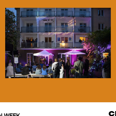
© WIENWOCHE/Olesya Kleymenova
© WIENWOCHE/Olesya Kleymenova
C
N WEEK