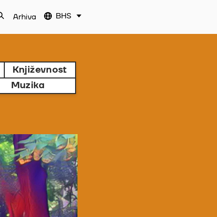
BHS
Arhiva
Književnost
Muzika