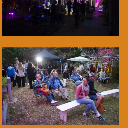
© WIENWOCHE/Olysea Kleymenova