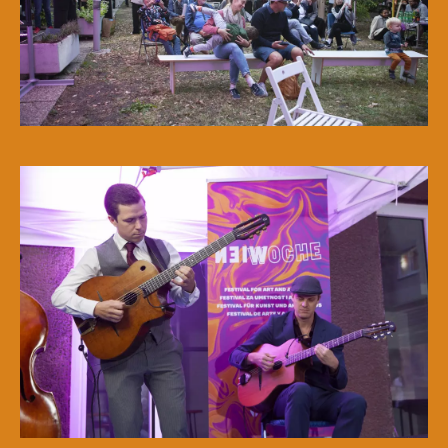
© WIENWOCHE/Olesya Kleymenova