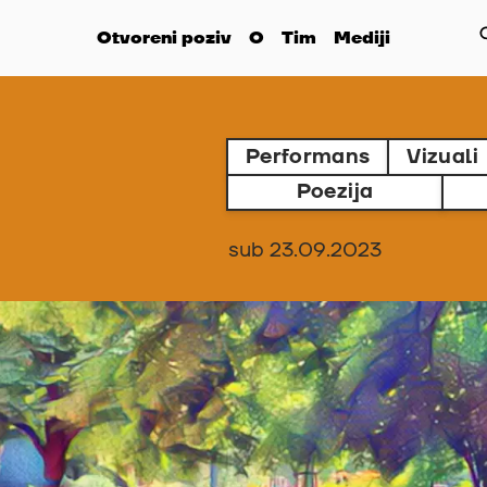
Otvoreni poziv
O
Tim
Mediji
Performans
Vizuali
Poezija
sub 23.09.2023