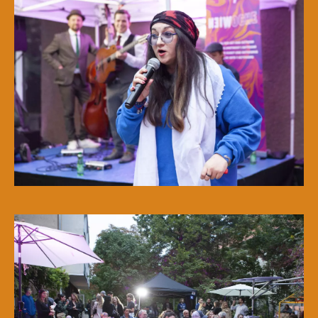
© WIENWOCHE/Olesya Kleymenova
a A:I