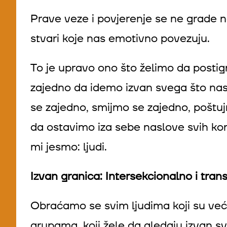
Prave veze i povjerenje se ne grade n
stvari koje nas emotivno povezuju.
To je upravo ono što želimo da post
zajedno da idemo izvan svega što nas
se zajedno, smijmo se zajedno, poštu
da ostavimo iza sebe naslove svih ko
mi jesmo: ljudi.
Izvan granica: Intersekcionalno i tran
Obraćamo se svim ljudima koji su već a
grupama, koji žele da gledaju izvan svo