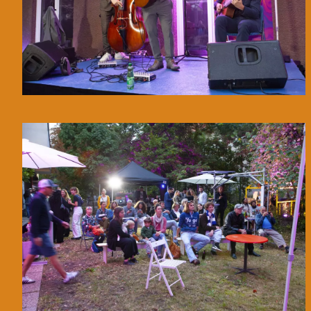
© WIENWOCHE/Olesya Kleymenova