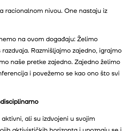
a racionalnom nivou. One nastaju iz
ignemo na ovom događaju: Želimo
 razdvaja. Razmišljajmo zajedno, igrajmo
jmo naše pretke zajedno. Zajedno želimo
nferencija i povežemo se kao ono što svi
sdisciplinarno
ktivni, ali su izdvojeni u svojim
jih aktivističkih horizonta i upoznaju se i