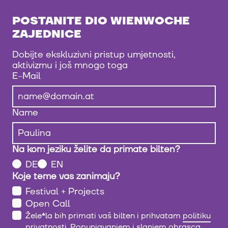
POSTANITE DIO WIENWOCHE
ZAJEDNICE
Dobijte ekskluzivni pristup umjetnosti,
aktivizmu i još mnogo toga
E-Mail
Name
Na kom jeziku želite da primate bilten?
DE
EN
Koje teme vas zanimaju?
Festival + Projects
Open Call
Žele
*
la bih primati vaš bilten i prihvatam
politiku
privatnosti
. Popunjavanjem i slanjem obrasca