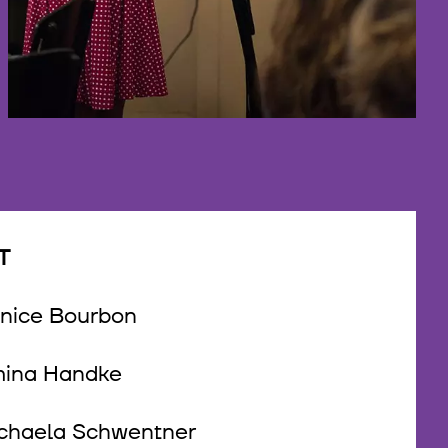
©
T
nice Bourbon
ina Handke
chaela Schwentner