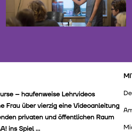
©
MI
De
kurse – haufenweise Lehrvideos
e Frau über vierzig eine Videoanleitung
Am
enden privaten und öffentlichen Raum
Mi
! ins Spiel …