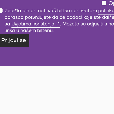
O
Žele
*
la bih primati vaš bilten i prihvatam
politik
obrasca potvrđujete da će podaci koje ste dal
*
sa
Uvjetima korištenja
. Možete se odjaviti s 
linka u našem biltenu.
Prijavi se