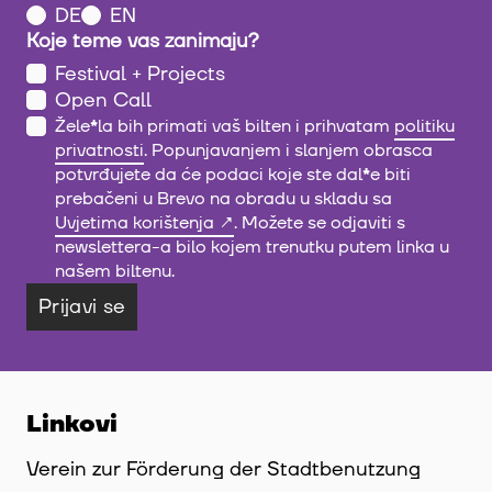
DE
EN
Koje teme vas zanimaju?
Festival + Projects
Open Call
Žele
*
la bih primati vaš bilten i prihvatam
politiku
privatnosti
. Popunjavanjem i slanjem obrasca
potvrđujete da će podaci koje ste dal
*
e biti
prebačeni u Brevo na obradu u skladu sa
Uvjetima korištenja
. Možete se odjaviti s
newslettera-a bilo kojem trenutku putem linka u
našem biltenu.
Prijavi se
Linkovi
Verein zur Förderung der Stadtbenutzung