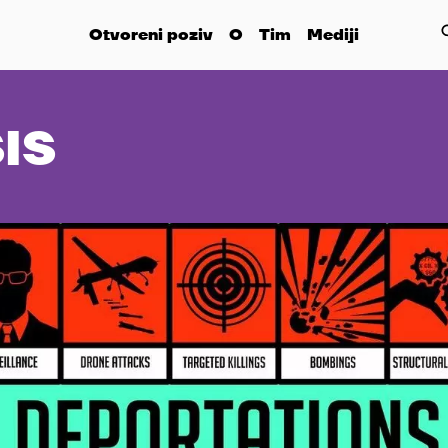
Otvoreni poziv
O
Tim
Mediji
IS