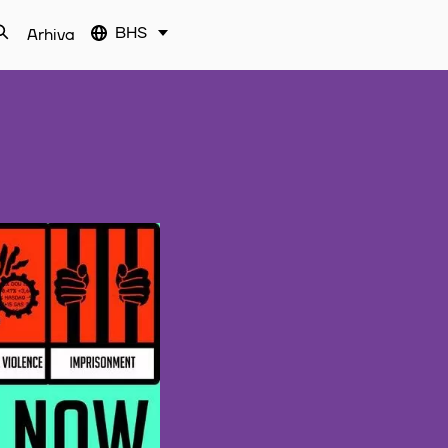
BHS
Arhiva