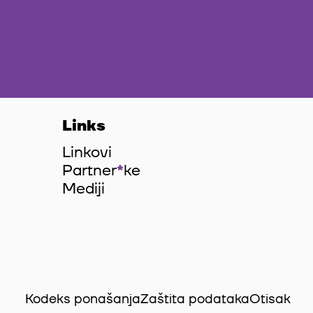
Links
Linkovi
Partner
*
ke
Mediji
Kodeks ponašanja
Zaštita podataka
Otisak