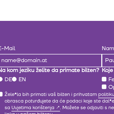
E-Mail
Nam
Na kom jeziku želite da primate bilten?
Koje
DE
EN
Fe
O
Žele
*
la bih primati vaš bilten i prihvatam
politik
obrasca potvrđujete da će podaci koje ste dal
*
sa
Uvjetima korištenja
. Možete se odjaviti s 