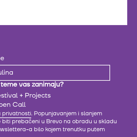
e
 teme vas zanimaju?
stival + Projects
pen Call
u privatnosti
. Popunjavanjem i slanjem
e biti prebačeni u Brevo na obradu u skladu
newslettera-a bilo kojem trenutku putem