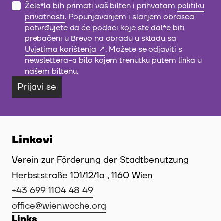
Žele
*
la bih primati vaš bilten i prihvatam
politiku
privatnosti
. Popunjavanjem i slanjem obrasca
potvrđujete da će podaci koje ste dal
*
e biti
prebačeni u Brevo na obradu u skladu sa
Uvjetima korištenja
. Možete se odjaviti s
newslettera-a bilo kojem trenutku putem linka u
našem biltenu.
Prijavi se
Linkovi
Verein zur Förderung der Stadtbenutzung
Herbststraße 101/12/1a , 1160 Wien
+43 699 1104 48 49
office@wienwoche.org
Links