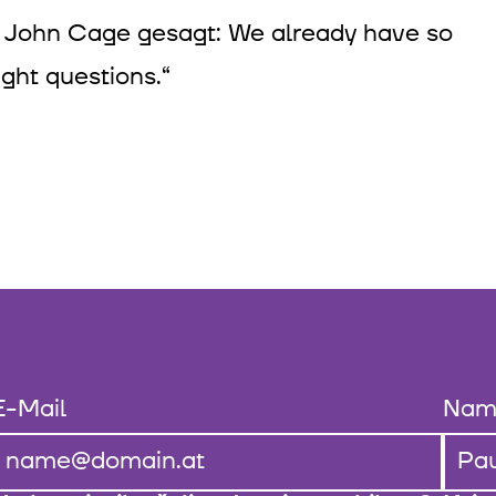
t John Cage gesagt: We already have so
ight questions.“
E-Mail
Nam