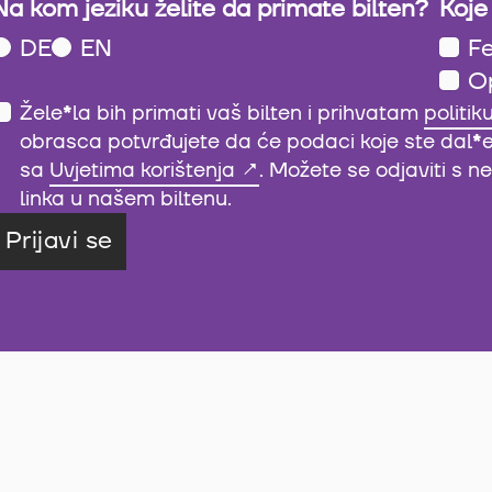
Na kom jeziku želite da primate bilten?
Koje
DE
EN
Fe
O
Žele
*
la bih primati vaš bilten i prihvatam
politik
obrasca potvrđujete da će podaci koje ste dal
*
sa
Uvjetima korištenja
. Možete se odjaviti s 
linka u našem biltenu.
Prijavi se