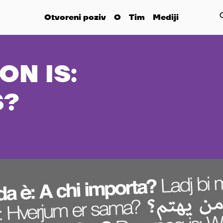
Otvoreni poziv
O
Tim
Mediji
ON IS:
S?