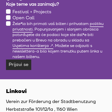
Koje teme vas zanimaju?
Festival + Projects
Open Call
Žele
*
la bih primati vaš bilten i prihvatam
politiku
privatnosti
. Popunjavanjem i slanjem obrasca
potvrđujete da će podaci koje ste dal
*
e biti
prebačeni u Brevo na obradu u skladu sa
Uvjetima korištenja
. Možete se odjaviti s
newslettera-a bilo kojem trenutku putem linka u
našem biltenu.
Prijavi se
Linkovi
Verein zur Förderung der Stadtbenutzung
Herbststraße 101/12/1a , 1160 Wien