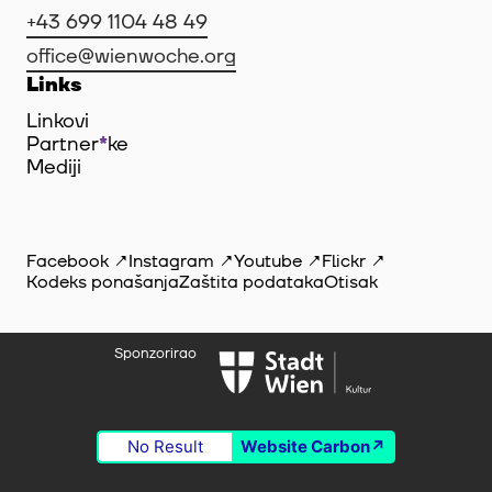
+43 699 1104 48 49
office@wienwoche.org
Links
Linkovi
Partner
*
ke
Mediji
Facebook
Instagram
Youtube
Flickr
Kodeks ponašanja
Zaštita podataka
Otisak
Sponzorirao
No Result
Website Carbon