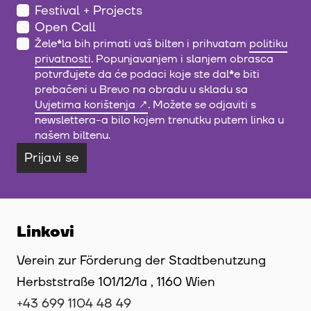
Festival + Projects
Open Call
Žele
*
la bih primati vaš bilten i prihvatam
politiku
privatnosti
. Popunjavanjem i slanjem obrasca
potvrđujete da će podaci koje ste dal
*
e biti
prebačeni u Brevo na obradu u skladu sa
Uvjetima korištenja
. Možete se odjaviti s
newslettera-a bilo kojem trenutku putem linka u
našem biltenu.
Prijavi se
Linkovi
Verein zur Förderung der Stadtbenutzung
Herbststraße 101/12/1a , 1160 Wien
+43 699 1104 48 49