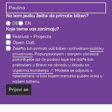
Na kom jeziku želite da primate bilten?
DE
EN
Koje teme vas zanimaju?
Festival + Projects
Open Call
Žele
*
la bih primati vaš bilten i prihvatam
politiku
privatnosti
. Popunjavanjem i slanjem obrasca
potvrđujete da će podaci koje ste dal
*
e biti
prebačeni u Brevo na obradu u skladu sa
Uvjetima korištenja
. Možete se odjaviti s
newslettera-a bilo kojem trenutku putem linka u
našem biltenu.
Prijavi se