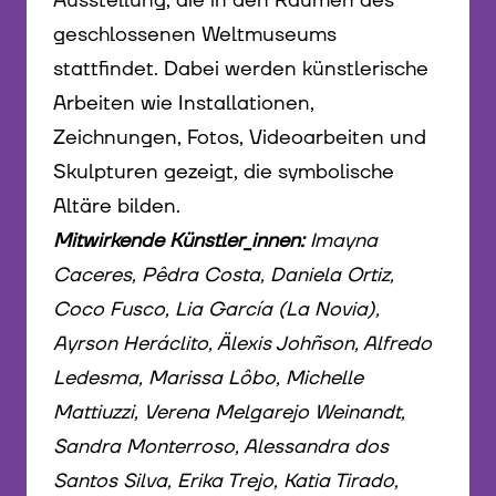
Ausstellung, die in den Räumen des
geschlossenen Weltmuseums
stattfindet. Dabei werden künstlerische
Arbeiten wie Installationen,
Zeichnungen, Fotos, Videoarbeiten und
Skulpturen gezeigt, die symbolische
Altäre bilden.
Mitwirkende Künstler_innen:
Imayna
Caceres, Pêdra Costa, Daniela Ortiz,
Coco Fusco, Lia García (La Novia),
Ayrson Heráclito, Älexis Johñson, Alfredo
Ledesma, Marissa Lôbo, Michelle
Mattiuzzi, Verena Melgarejo Weinandt,
Sandra Monterroso, Alessandra dos
Santos Silva, Erika Trejo, Katia Tirado,