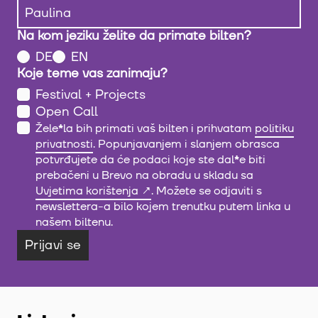
Na kom jeziku želite da primate bilten?
DE
EN
Koje teme vas zanimaju?
Festival + Projects
Open Call
Žele
*
la bih primati vaš bilten i prihvatam
politiku
privatnosti
. Popunjavanjem i slanjem obrasca
potvrđujete da će podaci koje ste dal
*
e biti
prebačeni u Brevo na obradu u skladu sa
Uvjetima korištenja
. Možete se odjaviti s
newslettera-a bilo kojem trenutku putem linka u
našem biltenu.
Prijavi se