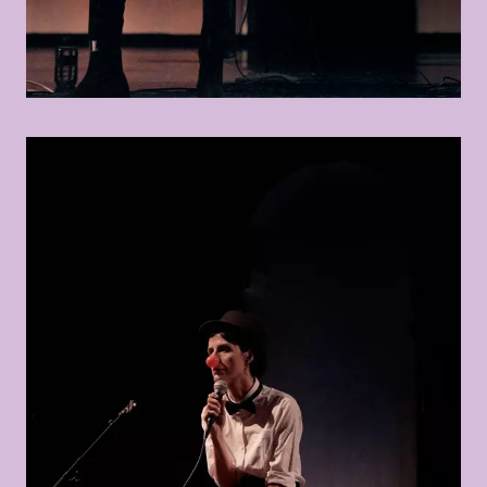
© Anahita Asadifar