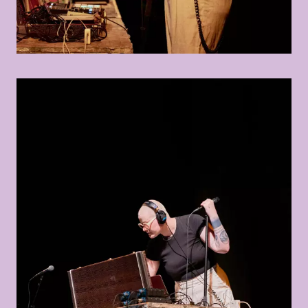
© Anahita Asadifar