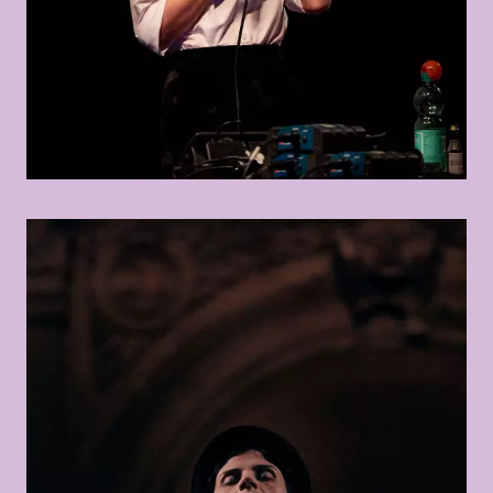
© Anahita Asadifar