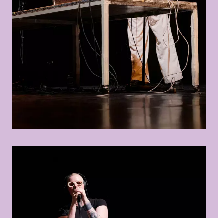
© Anahita Asadifar