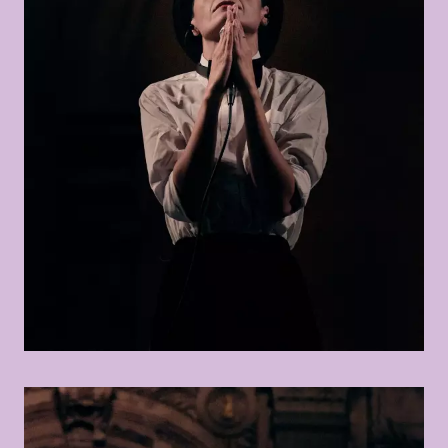
© Anahita Asadifar