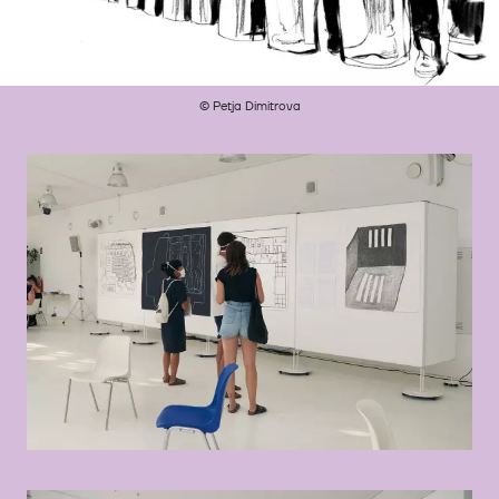
© Petja Dimitrova
©