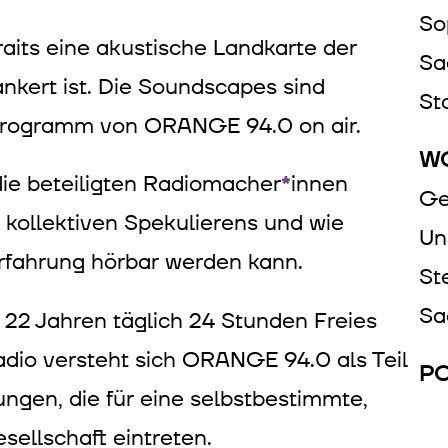
So
its eine akustische Landkarte der
Sa
nkert ist. Die Soundscapes sind
St
rogramm von ORANGE 94.0 on air.
WO
die beteiligten Radiomacher
*
innen
Innen
Ge
kollektiven Spekulierens und wie
Un
Erfahrung hörbar werden kann.
St
Sa
22 Jahren täglich 24 Stunden Freies
dio versteht sich ORANGE 94.0 als Teil
PO
ungen, die für eine selbstbestimmte,
sellschaft eintreten.