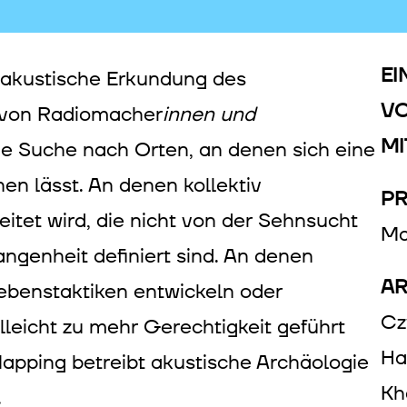
EI
 akustische Erkundung des
VO
 von Radiomacher
innen und
MI
ie Suche nach Orten, an denen sich eine
n lässt. An denen kollektiv
PR
tet wird, die nicht von der Sehnsucht
Ma
ngenheit definiert sind. An denen
AR
ebenstaktiken entwickeln oder
Cz
lleicht zu mehr Gerechtigkeit geführt
Ha
pping betreibt akustische Archäologie
Kh
.