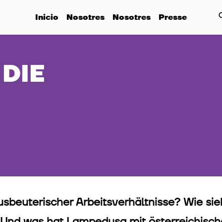
Inicio
Nosotres
Nosotres
Presse
DIE
sbeuterischer Arbeitsverhältnisse? Wie sieh
 Und was hat Lampedusa mit österreichisch