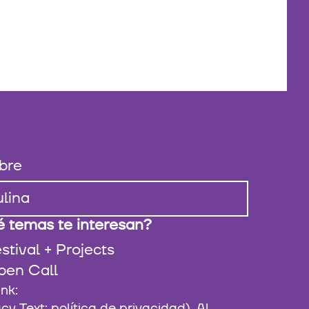
bre
 temas te interesan?
stival + Projects
pen Call
 Text: política de privacidad). Al