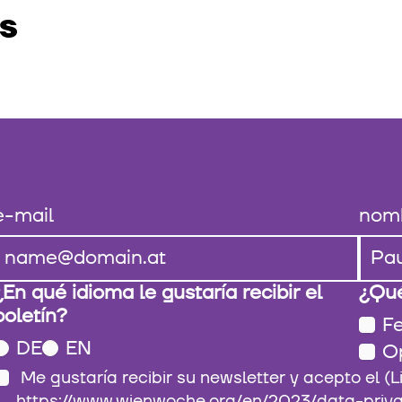
S
e-mail
nom
¿En qué idioma le gustaría recibir el
¿Qué
boletín?
Fe
DE
EN
O
Me gustaría recibir su newsletter y acepto el (Link:
https://www.wienwoche.org/en/2023/data-privacy