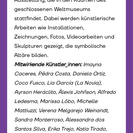
Ausstellung, die in den Räumen des
geschlossenen Weltmuseums
stattfindet. Dabei werden künstlerische
Arbeiten wie Installationen,
Zeichnungen, Fotos, Videoarbeiten und
Skulpturen gezeigt, die symbolische
Altäre bilden.
Mitwirkende Künstler_innen:
Imayna
Caceres, Pêdra Costa, Daniela Ortiz,
Coco Fusco, Lia García (La Novia),
Ayrson Heráclito, Älexis Johñson, Alfredo
Ledesma, Marissa Lôbo, Michelle
Mattiuzzi, Verena Melgarejo Weinandt,
Sandra Monterroso, Alessandra dos
Santos Silva, Erika Trejo, Katia Tirado,