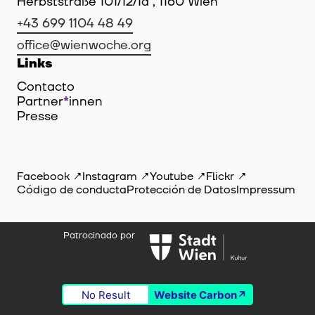
Herbststraße 101/12/1a , 1160 Wien
+43 699 1104 48 49
office@wienwoche.org
Links
Contacto
Partner
*
innen
Innen
Presse
Facebook
Instagram
Youtube
Flickr
Código de conducta
Protección de Datos
Impressum
Patrocinado por
No Result
Website Carbon
© Amina Handke