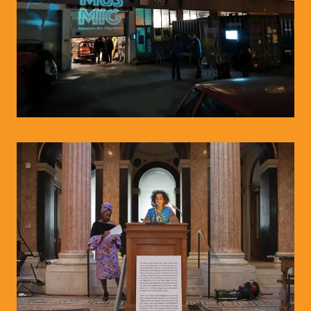
© MUSMIG (LjB)