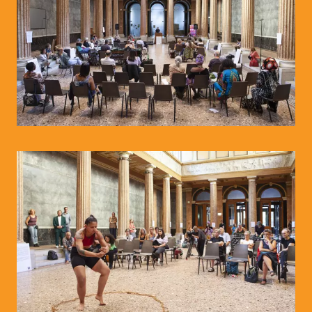
© WIENWOCHE/Olesya Kleymenova