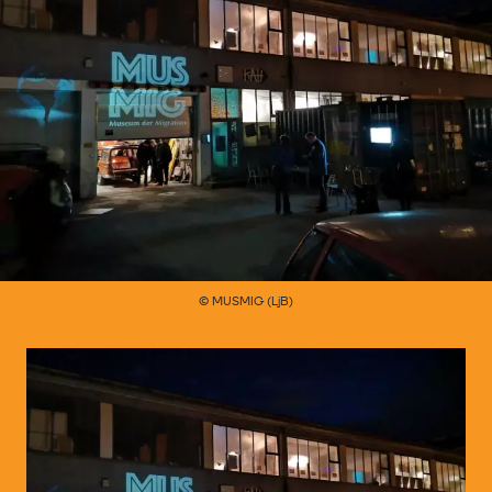
© MUSMIG (LjB)