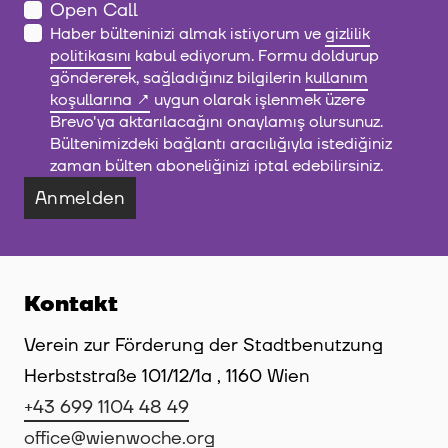
Open Call
Haber bülteninizi almak istiyorum ve
gizlilik
politikasını
kabul ediyorum. Formu doldurup
göndererek, sağladığınız bilgilerin
kullanım
koşullarına
uygun olarak işlenmek üzere
Brevo'ya aktarılacağını onaylamış olursunuz.
Bültenimizdeki bağlantı aracılığıyla istediğiniz
zaman bülten aboneliğinizi iptal edebilirsiniz.
Anmelden
Kontakt
Verein zur Förderung der Stadtbenutzung
Herbststraße 101/12/1a , 1160 Wien
+43 699 1104 48 49
office@wienwoche.org