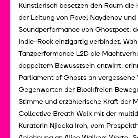
Künstlerisch besetzen den Raum die 
der Leitung von Pavel Naydenov und
Soundperformance von Ghostpoet, der
Indie-Rock einzigartig verbindet. Wä
Tanzperformance L2D die Machtverhä
doppeltem Bewusstsein entwirrt, erinn
Parliament of Ghosts an vergessene
Gegenwarten der Blockfreien Bewegu
Stimme und erzählerische Kraft der M
Collective Breath Walk mit der multidi
Kuratorin Njideka Iroh, vom Prospektho
Anlehnung an Alice Walkers Worte „S