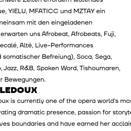
que, YIELU, MFATICC und MZTAY ein
emeinsam mit den eingeladenen
rwarten uns Afrobeat, Afrobeats, Fuji,
ecalé, Alté, Live-Performances
d somatischer Befreiung), Soca, Sega,
ap, Jazz, R&B, Spoken Word, Tishoumaren,
ler Bewegungen.
 LEDOUX
ux is currently one of the opera world's most
vating dramatic presence, passion for story
ves boundaries and have earned her acclaim