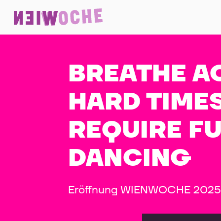
BREATHE A
HARD TIME
REQUIRE F
DANCING
Eröffnung WIENWOCHE 2025