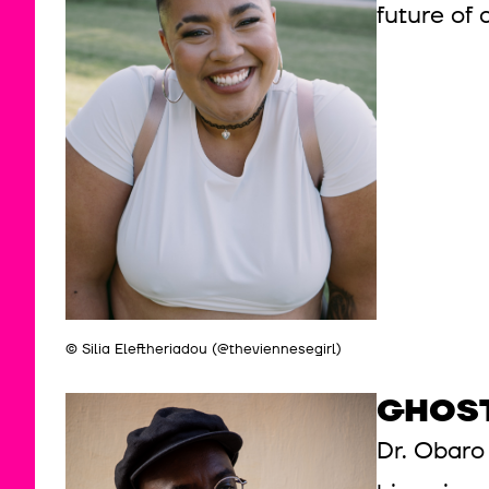
future of 
© Silia Eleftheriadou (@theviennesegirl)
GHOS
Dr. Obaro 