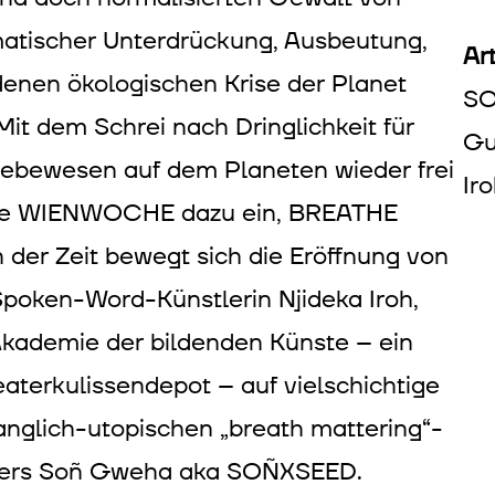
matischer Unterdrückung, Ausbeutung,
Art
denen ökologischen Krise der Planet
SO
t dem Schrei nach Dringlichkeit für
Gu
 Lebewesen auf dem Planeten wieder frei
Ir
rige WIENWOCHE dazu ein, BREATHE
der Zeit bewegt sich die Eröffnung von
poken-Word-Künstlerin Njideka Iroh,
Akademie der bildenden Künste – ein
aterkulissendepot – auf vielschichtige
anglich-utopischen „breath mattering“-
stlers Soñ Gweha aka SOÑXSEED.