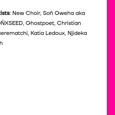
ists
: New Choir, Soñ Gweha aka
ÑXSEED, Ghostpoet, Christian
erematchi, Katia Ledoux, Njideka
oh