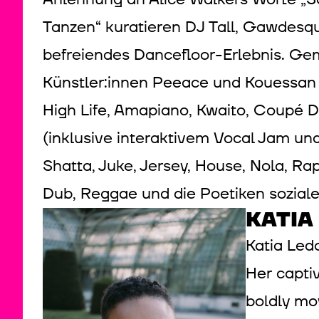
Tanzen“ kuratieren DJ Tall, Gawdes
befreiendes Dancefloor-Erlebnis. G
Künstler:innen Peeace und Kouessan e
High Life, Amapiano, Kwaito, Coupé D
(inklusive interaktivem Vocal Jam un
Shatta, Juke, Jersey, House, Nola, R
Dub, Reggae und die Poetiken sozia
KATIA
Katia Ledo
Her capti
boldly mo