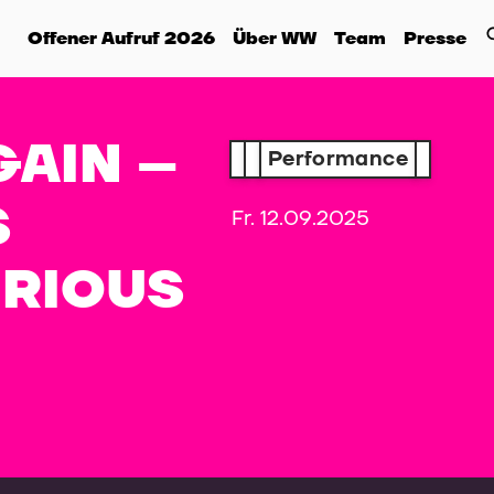
Offener Aufruf 2026
Über WW
Team
Presse
GAIN –
Performance
S
Fr. 12.09.2025
URIOUS