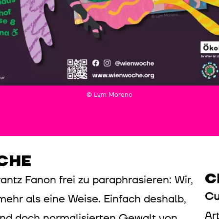
© Lym Moreno
CHE
C
ntz Fanon frei zu paraphrasieren: Wir,
Cu
 mehr als eine Weise. Einfach deshalb,
Ar
und doch normalisierten Gewalt von