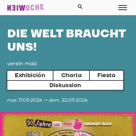
DIE WELT BRAUCHT
UNS!
verein maiz
Exhibición
Charla
Fiesta
Diskussion
mar. 17.09.2024 → dom. 22.09.2024